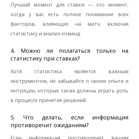
Лучший момент для ставки — это момент,
когда у вас есть полное понимание всех
факторов, влияющих на матч, включая
статистику и анализ команд.
4. Можно ли полагаться только на
статистику при ставках?
Хотя статистика является важным
инструментом, не забывайте о своем опыте и
интуиции, которые также должны играть роль
в процессе принятия решений.
5. Что делать, если информация
противоречит ожиданиям?
Если информация противоречит вашим