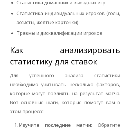
Статистика домашних и выездных игр
Статистика индивидуальных игроков (голы,
ассисты, желтые карточки)
Травмы и дисквалификации игроков
Как анализировать
статистику для ставок
Для успешного анализа статистики
необходимо учитывать несколько факторов,
которые могут повлиять на результат матча.
Вот основные шаги, которые помогут вам в
этом процессе:
Изучите последние матчи:
Обратите