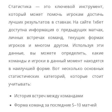
Статистика — это ключевой инструмент,
который может помочь игрокам достичь
лучших результатов в ставках. На сайте 1хбет
доступна информация о предыдущих матчах,
личных встречах команд, текущих формах
игроков и многом другом. Используя эти
данные, вы можете определить, какие
команды и игроки в данный момент находятся
в наилучшей форме. Вот несколько основных
статистических категорий, которые стоит
учитывать:
История встреч между командами
Форма команд за последние 5–10 матчей