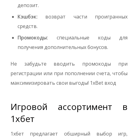
депозит.
Кэшбэк:
возврат части проигранных
средств.
Промокоды:
специальные коды для
получения дополнительных бонусов.
Не забудьте вводить промокоды при
регистрации или при пополнении счета, чтобы
максимизировать свои выгоды!
1xBet вход
Игровой ассортимент в
1хбет
1хбет предлагает обширный выбор игр,