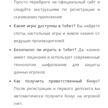
Просто перейдите на официальный сайт и
следуйте инструкциям по регистрации и
скачиванию приложения.
Какие игры доступны в 1хбет?
Вы найдете
слоты, настольные игры и живое казино от
ведущих производителей.
Безопасно ли играть в 1хбет?
Да, казино
имеет лицензию и использует современные
технологии шифрования для защиты
данных игроков.
Как получить приветственный бонус?
После регистрации и первого депозита вы
автоматически получите бонус на игровой
счет.