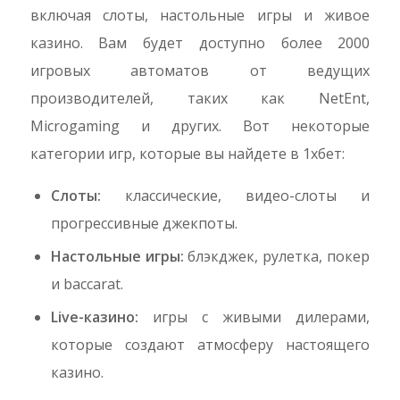
включая слоты, настольные игры и живое
казино. Вам будет доступно более 2000
игровых автоматов от ведущих
производителей, таких как NetEnt,
Microgaming и других. Вот некоторые
категории игр, которые вы найдете в 1хбет:
Слоты:
классические, видео-слоты и
прогрессивные джекпоты.
Настольные игры:
блэкджек, рулетка, покер
и baccarat.
Live-казино:
игры с живыми дилерами,
которые создают атмосферу настоящего
казино.