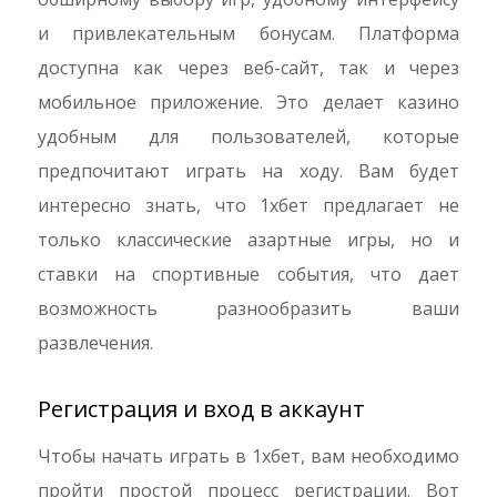
и привлекательным бонусам. Платформа
доступна как через веб-сайт, так и через
мобильное приложение. Это делает казино
удобным для пользователей, которые
предпочитают играть на ходу. Вам будет
интересно знать, что 1хбет предлагает не
только классические азартные игры, но и
ставки на спортивные события, что дает
возможность разнообразить ваши
развлечения.
Регистрация и вход в аккаунт
Чтобы начать играть в 1хбет, вам необходимо
пройти простой процесс регистрации. Вот