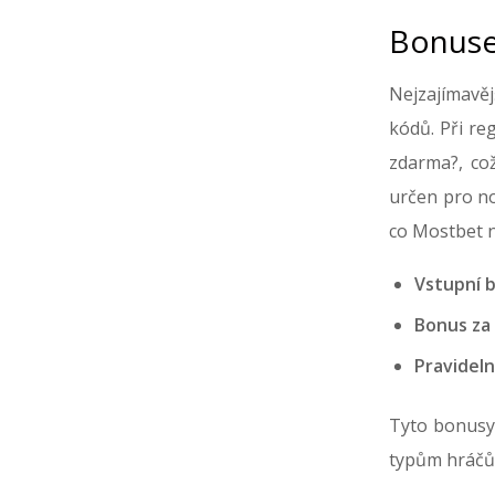
Bonuse
Nejzajímavě
kódů. Při re
zdarma?, co
určen pro nov
co Mostbet n
Vstupní 
Bonus za
Pravideln
Tyto bonusy
typům hráčů 