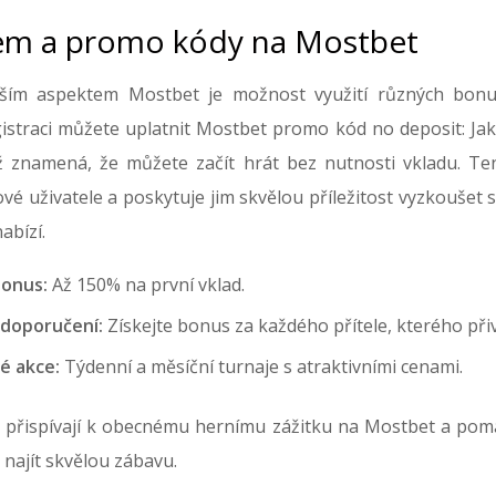
m a promo kódy na Mostbet
jším aspektem Mostbet je možnost využití různých bo
gistraci můžete uplatnit Mostbet promo kód no deposit: Jak
ž znamená, že můžete začít hrát bez nutnosti vkladu. Te
é uživatele a poskytuje jim skvělou příležitost vyzkoušet si 
abízí.
bonus:
Až 150% na první vklad.
 doporučení:
Získejte bonus za každého přítele, kterého při
é akce:
Týdenní a měsíční turnaje s atraktivními cenami.
 přispívají k obecnému hernímu zážitku na Mostbet a pom
najít skvělou zábavu.