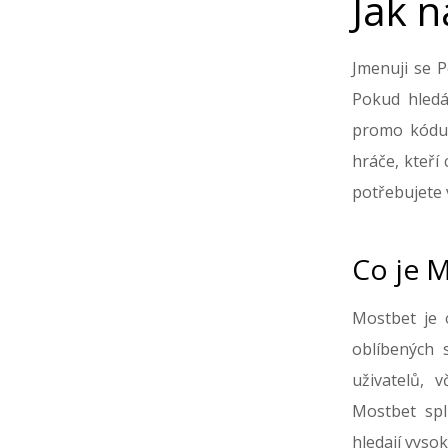
Jak n
Jmenuji se P
Pokud hledá
promo kódu, 
hráče, kteří 
potřebujete 
Co je M
Mostbet je 
oblíbených 
uživatelů, 
Mostbet splň
hledají vyso