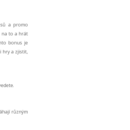
nusů a promo
 na to a hrát
nto bonus je
hry a zjistit,
vedete.
áhají různým