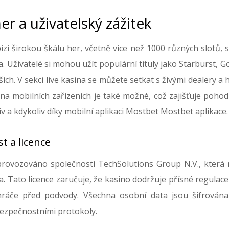
er a uživatelský zážitek
zí širokou škálu her, včetně více než 1000 různých slotů, s
a. Uživatelé si mohou užít populární tituly jako Starburst, G
ch. V sekci live kasina se můžete setkat s živými dealery a 
 na mobilních zařízeních je také možné, což zajišťuje pohod
v a kdykoliv díky mobilní aplikaci Mostbet
Mostbet aplikace
.
t a licence
rovozováno společností TechSolutions Group N.V., která m
a. Tato licence zaručuje, že kasino dodržuje přísné regulace
hráče před podvody. Všechna osobní data jsou šifrován
ezpečnostními protokoly.