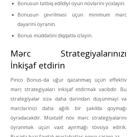
Bonusun tətbiq edildiyi oyun növlərini yoxlayın.
Bonusun çevrilməsi üçün minimum mərc
dəyərini öyrənin.
Bonus müddətini diqqətlə izləyin.
Mərc Strategiyalarınızı
İnkişaf etdirin
Pinco Bonus-da uğur qazanmaq üçün effektiv
mərc strategiyaları inkişaf etdirmək vacibdir. Bu
strategiyalar sizə daha dərindən düşünməyi və
mərclərinizi daha ağıllı bir şəkildə qoymağı
öyrədəcəkdir. Müxtəlif növ mərc strategiyalarını
öyrənmək üçün vaxt ayırmağı tövsiyə edirik.
Burada bəzi faydalı məsləhətlər:
pinco casino az