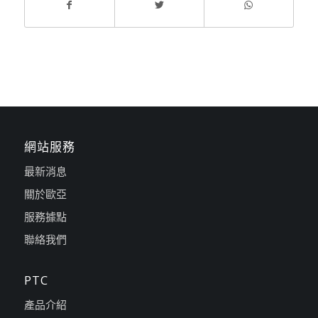
網站服務
最新消息
關於歐亞
服務據點
聯絡我們
PTC
產品介紹